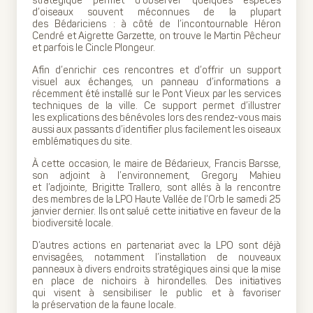
stratégique permet d’observer quelques espèces
d’oiseaux souvent méconnues de la plupart
des Bédariciens : à côté de l’incontournable Héron
Cendré et Aigrette Garzette, on trouve le Martin Pêcheur
et parfois le Cincle Plongeur.
Afin d’enrichir ces rencontres et d’offrir un support
visuel aux échanges, un panneau d’informations a
récemment été installé sur le Pont Vieux par les services
techniques de la ville. Ce support permet d’illustrer
les explications des bénévoles lors des rendez-vous mais
aussi aux passants d’identifier plus facilement les oiseaux
emblématiques du site.
À cette occasion, le maire de Bédarieux, Francis Barsse,
son adjoint à l’environnement, Gregory Mahieu
et l’adjointe, Brigitte Trallero, sont allés à la rencontre
des membres de la LPO Haute Vallée de l’Orb le samedi 25
janvier dernier. Ils ont salué cette initiative en faveur de la
biodiversité locale.
D’autres actions en partenariat avec la LPO sont déjà
envisagées, notamment l’installation de nouveaux
panneaux à divers endroits stratégiques ainsi que la mise
en place de nichoirs à hirondelles. Des initiatives
qui visent à sensibiliser le public et à favoriser
la préservation de la faune locale.