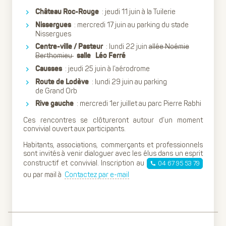
: jeudi 11 juin à la Tuilerie
Château Roc-Rouge
: mercredi 17 juin au parking du stade
Nissergues
Nissergues
: lundi 22 juin
allée Noémie
Centre-ville / Pasteur
Berthomieu
salle
Léo Ferré
: jeudi 25 juin à l’aérodrome
Causses
: lundi 29 juin au parking
Route de Lodève
de Grand Orb
: mercredi 1er juillet au parc Pierre Rabhi
Rive gauche
Ces rencontres se clôtureront autour d’un moment
convivial ouvert aux participants.
Habitants, associations, commerçants et professionnels
sont invités à venir dialoguer avec les élus dans un esprit
constructif et convivial. Inscription au
04 67 95 53 79
ou par mail à
Contactez par e-mail