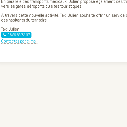
En parallèle des transports médicaux, Julien propose également des t
vers les gares, aéroports ou sites touristiques.
À travers cette nouvelle activité, Taxi Julien souhaite offrir un service
des habitants du territoire.
Taxi Julien
06 89 88 72 37
Contactez par e-mail