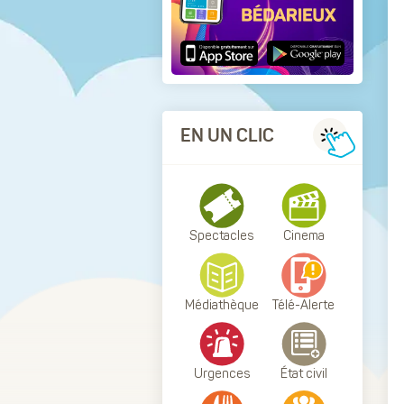
EN UN CLIC
Spectacles
Cinema
Médiathèque
Télé-Alerte
Urgences
État civil