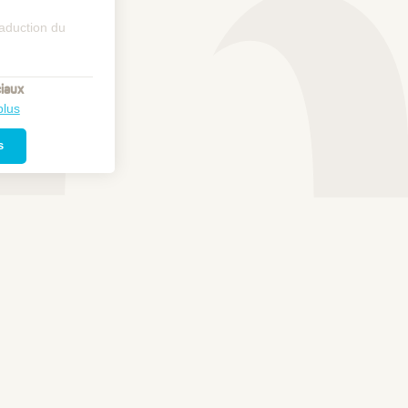
raduction du
iaux
plus
s