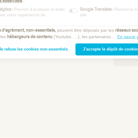
:
s essentiels
Permet d’analyser le trafic
Permet la t
lytics :
Google Translate :
iser votre expérience de
site
peuvent être déposés par les
s d’agrément, non-essentiels,
réseaux soc
 les
(Youtube, …), les partenaires…
En savoir 
hébergeurs de contenu
Je refuse les cookies non-essentiels
J’accepte le dépôt de cookie