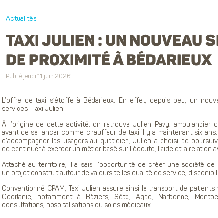
Actualités
TAXI JULIEN : UN NOUVEAU 
DE PROXIMITÉ À BÉDARIEUX
Publié jeudi 11 juin 2026
L’offre de taxi s’étoffe à Bédarieux. En effet, depuis peu, un nou
services : Taxi Julien.
À l’origine de cette activité, on retrouve Julien Pavy, ambulancier 
avant de se lancer comme chauffeur de taxi il y a maintenant six ans.
d’accompagner les usagers au quotidien, Julien a choisi de poursuiv
de continuer à exercer un métier basé sur l’écoute, l’aide et la relation 
Attaché au territoire, il a saisi l’opportunité de créer une société d
un projet construit autour de valeurs telles qualité de service, disponibil
Conventionné CPAM, Taxi Julien assure ainsi le transport de patients
Occitanie, notamment à Béziers, Sète, Agde, Narbonne, Montpe
consultations, hospitalisations ou soins médicaux.