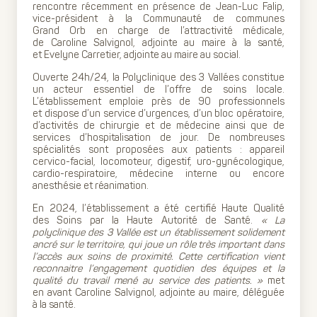
rencontre récemment en présence de Jean-Luc Falip,
vice-président à la Communauté de communes
Grand Orb en charge de l’attractivité médicale,
de Caroline Salvignol, adjointe au maire à la santé,
et Evelyne Carretier, adjointe au maire au social.
Ouverte 24h/24, la Polyclinique des 3 Vallées constitue
un acteur essentiel de l’offre de soins locale.
L’établissement emploie près de 90 professionnels
et dispose d’un service d’urgences, d’un bloc opératoire,
d’activités de chirurgie et de médecine ainsi que de
services d’hospitalisation de jour. De nombreuses
spécialités sont proposées aux patients : appareil
cervico-facial, locomoteur, digestif, uro-gynécologique,
cardio-respiratoire, médecine interne ou encore
anesthésie et réanimation.
En 2024, l’établissement a été certifié Haute Qualité
des Soins par la Haute Autorité de Santé.
« La
polyclinique des 3 Vallée est un établissement solidement
ancré sur le territoire, qui joue un rôle très important dans
l’accès aux soins de proximité. Cette certification vient
reconnaitre l’engagement quotidien des équipes et la
qualité du travail mené au service des patients. »
met
en avant Caroline Salvignol, adjointe au maire, déléguée
à la santé.