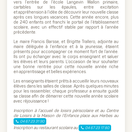
vers l’entrée de l’école Langevin Wallon primaire,
cartables sur les épaules, entre excitation
et appréhension à l’idée de découvrir leur nouvelle classe
après ces longues vacances. Cette année encore, plus
de 240 enfants ont franchi le portail de l’établissement
scolaire, avec un effectif stable par rapport à l’année
précédente.
Le maire Francis Barsse, et Brigitte Trallero, adjointe au
maire déléguée à l’enfance et à la jeunesse, étaient
présents pour accompagner ce moment fort de l’année.
Ils ont pu échanger avec le corps enseignant et saluer
les élèves et leurs parents. L’occasion de leur souhaiter
une bonne rentrée pour cette nouvelle année riche
en apprentissage et belles expériences.
Les enseignants étaient prêts à accueillir leurs nouveaux
élèves dans les salles de classe. Après quelques minutes
pour les rassembler, chaque professeur a ensuite guidé
sa classe afin de démarrer cette nouvelle année scolaire
avec réjouissance !
Inscription à l’accueil de loisirs périscolaire et au Centre
de Loisirs à la Maison de l’Enfance place aux Herbes au
04 67 23 31 90
Inscription au restaurant scolaire au
04 67 23 17 80