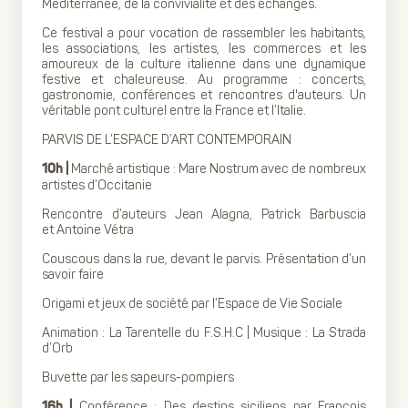
Méditerranée, de la convivialité et des échanges.
Ce festival a pour vocation de rassembler les habitants,
les associations, les artistes, les commerces et les
amoureux de la culture italienne dans une dynamique
festive et chaleureuse. Au programme : concerts,
gastronomie, conférences et rencontres d'auteurs. Un
véritable pont culturel entre la France et l’Italie.
PARVIS DE L’ESPACE D’ART CONTEMPORAIN
Marché artistique : Mare Nostrum avec de nombreux
10h |
artistes d’Occitanie
Rencontre d’auteurs Jean Alagna, Patrick Barbuscia
et Antoine Vétra
Couscous dans la rue, devant le parvis. Présentation d’un
savoir faire
Origami et jeux de société par l’Espace de Vie Sociale
Animation : La Tarentelle du F.S.H.C | Musique : La Strada
d’Orb
Buvette par les sapeurs-pompiers
Conférence : Des destins siciliens par François
16h |