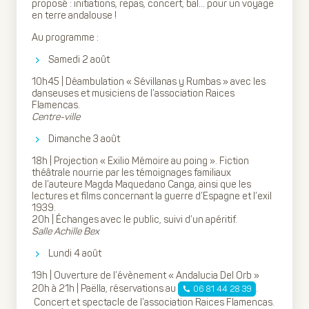
proposé : initiations, repas, concert, bal… pour un voyage
en terre andalouse !
Au programme :
Samedi 2 août
10h45 | Déambulation « Sévillanas y Rumbas » avec les
danseuses et musiciens de l’association Raices
Flamencas.
Centre-ville
Dimanche 3 août
18h | Projection « Exilio Mémoire au poing ». Fiction
théâtrale nourrie par les témoignages familiaux
de l’auteure Magda Maquedano Canga, ainsi que les
lectures et films concernant la guerre d’Espagne et l’exil
1939.
20h | Échanges avec le public, suivi d’un apéritif.
Salle Achille Bex
Lundi 4 août
19h | Ouverture de l’évènement « Andalucia Del Orb »
20h à 21h | Paëlla, réservations au
.
06 81 44 28 39
Concert et spectacle de l’association Raices Flamencas.