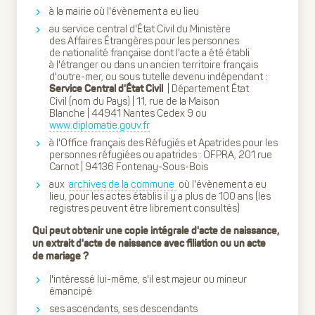
à la mairie où l'évènement a eu lieu
au service central d'État Civil du Ministère
des Affaires Étrangères pour les personnes
de nationalité française dont l'acte a été établi
à l'étranger ou dans un ancien territoire français
d'outre-mer, ou sous tutelle devenu indépendant :
| Département État
Service Central d'État Civil
Civil (nom du Pays) | 11, rue de la Maison
Blanche | 44941 Nantes Cedex 9 ou
www.diplomatie.gouv.fr
à l'Office français des Réfugiés et Apatrides pour les
personnes réfugiées ou apatrides : OFPRA, 201 rue
Carnot | 94136 Fontenay-Sous-Bois
aux
archives de la commune
où l'évènement a eu
lieu, pour les actes établis il y a plus de 100 ans (les
registres peuvent être librement consultés)
Qui peut obtenir une copie intégrale d'acte de naissance,
un extrait d'acte de naissance avec filiation ou un acte
de mariage ?
l'intéressé lui-même, s'il est majeur ou mineur
émancipé
ses ascendants, ses descendants