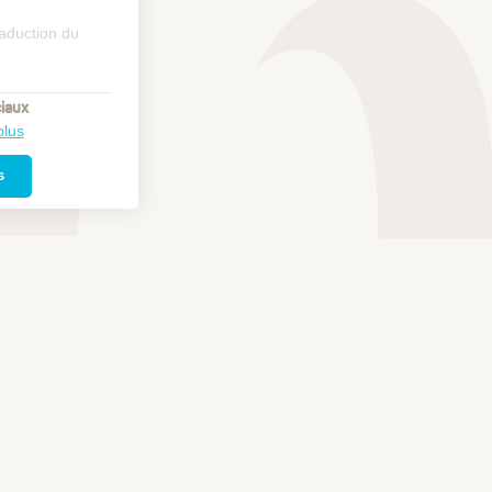
raduction du
iaux
plus
s