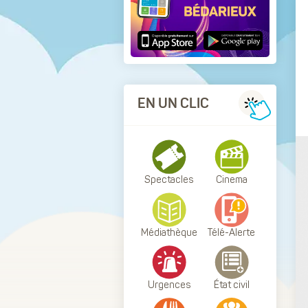
EN UN CLIC
Spectacles
Cinema
Médiathèque
Télé-Alerte
Urgences
État civil