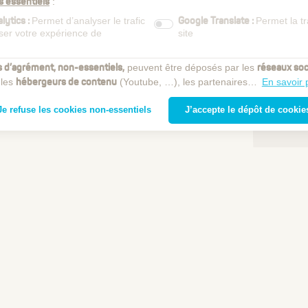
:
s essentiels
Permet d’analyser le trafic
Permet la t
lytics :
Google Translate :
iser votre expérience de
site
peuvent être déposés par les
s d’agrément, non-essentiels,
réseaux soc
 les
(Youtube, …), les partenaires…
En savoir 
hébergeurs de contenu
Je refuse les cookies non-essentiels
J’accepte le dépôt de cookie