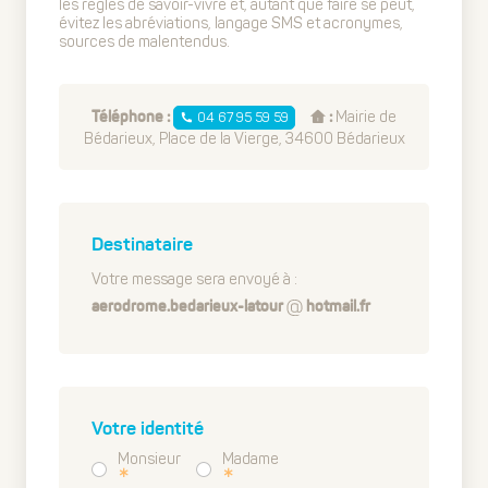
les règles de savoir-vivre et, autant que faire se peut,
évitez les abréviations, langage SMS et acronymes,
sources de malentendus.
Mairie de
04 67 95 59 59
Téléphone :
:
Bédarieux, Place de la Vierge, 34600 Bédarieux
Destinataire
Votre message sera envoyé à :
aerodrome.bedarieux-latour
hotmail.fr
Votre identité
Monsieur
Madame