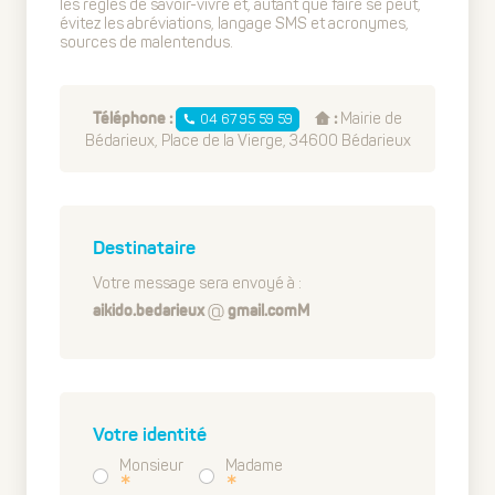
les règles de savoir-vivre et, autant que faire se peut,
évitez les abréviations, langage SMS et acronymes,
sources de malentendus.
Mairie de
04 67 95 59 59
Téléphone :
:
Bédarieux, Place de la Vierge, 34600 Bédarieux
Destinataire
Votre message sera envoyé à :
aikido.bedarieux
gmail.comM
Votre identité
Monsieur
Madame