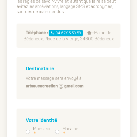
les règles de savoir-vivre et, autant que faire se peut,
évitez les abréviations, langage SMS et acronymes,
sources de malentendus.
Mairie de
04 67 95 59 59
Téléphone :
:
Bédarieux, Place de la Vierge, 34600 Bédarieux
Destinataire
Votre message sera envoyé à :
artsaucecreation
gmail.com
Votre identité
Monsieur
Madame