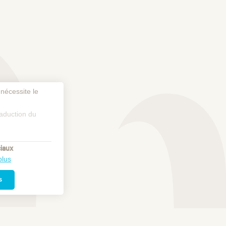
 nécessite le
raduction du
iaux
plus
s