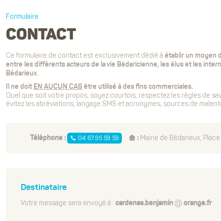
Formulaire
CONTACT
Ce formulaire de contact est exclusivement dédié à
établir un moyen 
entre les différents acteurs de la vie Bédaricienne, les élus et les intern
.
Bédarieux
Il ne doit
EN AUCUN CAS
être utilisé à des fins commerciales.
Quel que soit votre propos, soyez courtois, respectez les règles de savo
évitez les abréviations, langage SMS et acronymes, sources de malen
Mairie de Bédarieux, Place
04 67 95 59 59
Téléphone :
:
Destinataire
Votre message sera envoyé à :
cardenas.benjamin
orange.fr