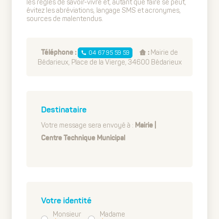
les règles de savoir-vivre et, autant que faire se peut,
évitez les abréviations, langage SMS et acronymes,
sources de malentendus.
Mairie de
04 67 95 59 59
Téléphone :
:
Bédarieux, Place de la Vierge, 34600 Bédarieux
Destinataire
Votre message sera envoyé à :
Mairie |
Centre Technique Municipal
Votre identité
Monsieur
Madame