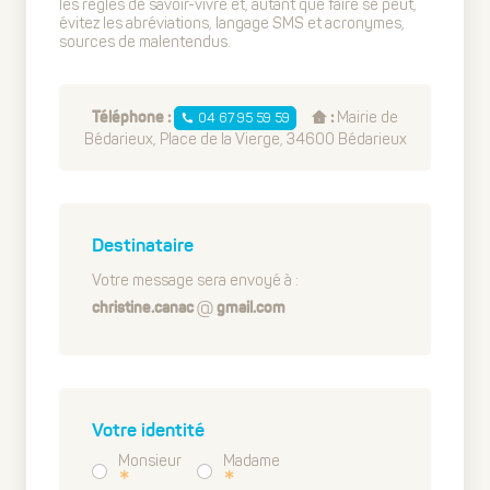
les règles de savoir-vivre et, autant que faire se peut,
évitez les abréviations, langage SMS et acronymes,
sources de malentendus.
Mairie de
04 67 95 59 59
Téléphone :
:
Bédarieux, Place de la Vierge, 34600 Bédarieux
Destinataire
Votre message sera envoyé à :
christine.canac
gmail.com
Votre identité
Monsieur
Madame