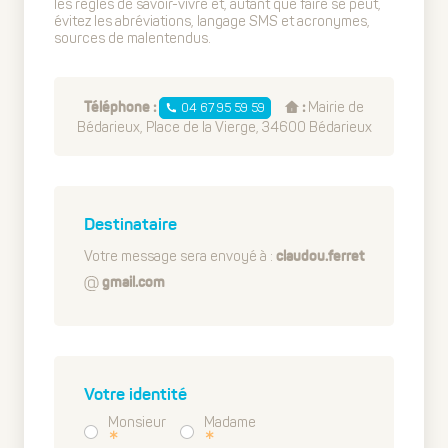
les règles de savoir-vivre et, autant que faire se peut,
évitez les abréviations, langage SMS et acronymes,
sources de malentendus.
Mairie de
04 67 95 59 59
Téléphone :
:
Bédarieux, Place de la Vierge, 34600 Bédarieux
Destinataire
Votre message sera envoyé à :
claudou.ferret
gmail.com
Votre identité
Monsieur
Madame