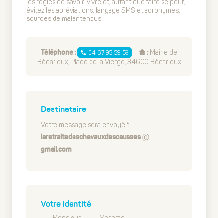
les règles de savoir-vivre et, autant que faire se peut,
évitez les abréviations, langage SMS et acronymes,
sources de malentendus.
Mairie de
04 67 95 59 59
Téléphone :
:
Bédarieux, Place de la Vierge, 34600 Bédarieux
Destinataire
Votre message sera envoyé à :
laretraitedeschevauxdescausses
gmail.com
Votre identité
Monsieur
Madame