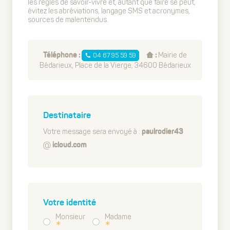
les règles de savoir-vivre et, autant que faire se peut,
évitez les abréviations, langage SMS et acronymes,
sources de malentendus.
Mairie de
04 67 95 59 59
Téléphone :
:
Bédarieux, Place de la Vierge, 34600 Bédarieux
Destinataire
Votre message sera envoyé à :
paulrodier43
icloud.com
Votre identité
Monsieur
Madame