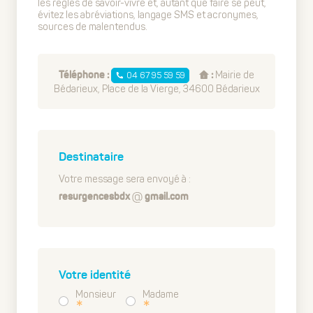
les règles de savoir-vivre et, autant que faire se peut,
évitez les abréviations, langage SMS et acronymes,
sources de malentendus.
Mairie de
04 67 95 59 59
Téléphone :
:
Bédarieux, Place de la Vierge, 34600 Bédarieux
Destinataire
Votre message sera envoyé à :
resurgencesbdx
gmail.com
Votre identité
Monsieur
Madame