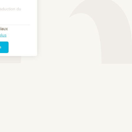
raduction du
iaux
plus
s