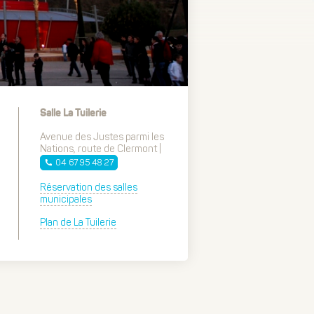
Salle La Tuilerie
Avenue des Justes parmi les
Nations, route de Clermont |
04 67 95 48 27
Réservation des salles
municipales
Plan de La Tuilerie