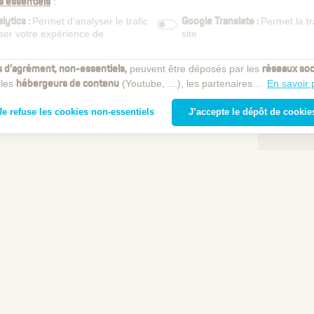
:
s essentiels
Permet d’analyser le trafic
Permet la t
lytics :
Google Translate :
iser votre expérience de
site
peuvent être déposés par les
s d’agrément, non-essentiels,
réseaux soc
 les
(Youtube, …), les partenaires…
En savoir 
hébergeurs de contenu
Je refuse les cookies non-essentiels
J’accepte le dépôt de cookie