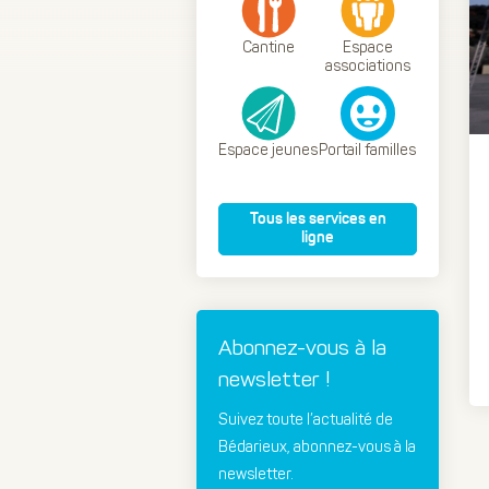
Cantine
Espace
associations
Espace jeunes
Portail familles
Tous les services en
ligne
Abonnez-vous à la
newsletter !
Suivez toute l’actualité de
Bédarieux, abonnez-vous à la
newsletter.