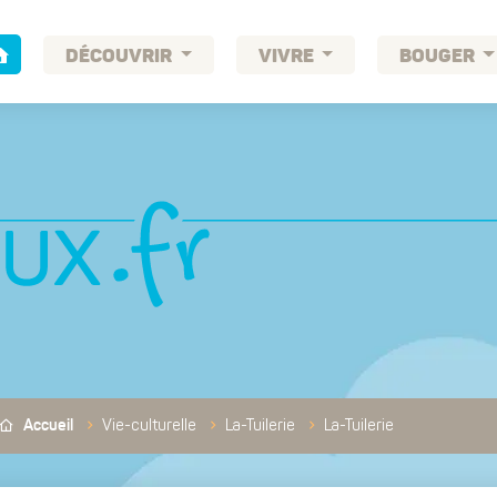
DÉCOUVRIR
VIVRE
BOUGER
Vie-culturelle
La-Tuilerie
La-Tuilerie
Accueil