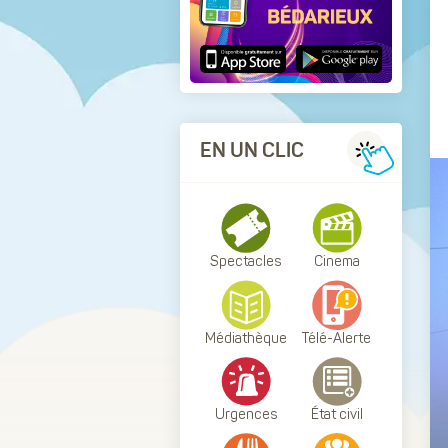
EN UN CLIC
Spectacles
Cinema
Médiathèque
Télé-Alerte
Urgences
État civil