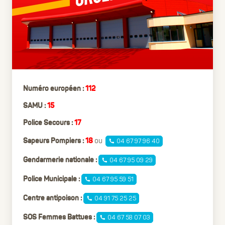
Numéro européen :
112
SAMU :
15
Police Secours :
17
ou
04 67 97 96 40
Sapeurs Pompiers :
18
04 67 95 09 29
Gendarmerie nationale :
04 67 95 59 51
Police Municipale :
04 91 75 25 25
Centre antipoison :
04 67 58 07 03
SOS Femmes Battues :