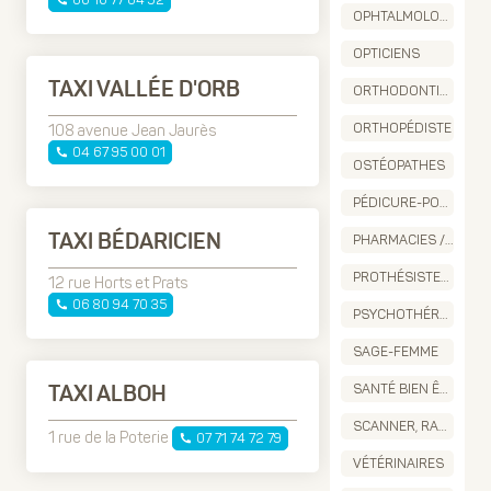
OPHTALMOLOGUE
OPTICIENS
TAXI VALLÉE D'ORB
ORTHODONTISTE
ORTHOPÉDISTE
108 avenue Jean Jaurès
04 67 95 00 01
OSTÉOPATHES
PÉDICURE-PODOLOGUE
PHARMACIES / MATÉRIEL MÉDICAL
TAXI BÉDARICIEN
PROTHÉSISTES DENTAIRE
12 rue Horts et Prats
06 80 94 70 35
PSYCHOTHÉRAPEUTES
SAGE-FEMME
SANTÉ BIEN ÊTRE
TAXI ALBOH
SCANNER, RADIOLOGIE
1 rue de la Poterie
07 71 74 72 79
VÉTÉRINAIRES