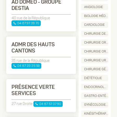
AD DOMEO - GROUPE
ANGIOLOGIE
DESTIA
BIOLOGIE MÉDICALE
40 rue de la République
04 67 97 09 70
CARDIOLOGIE
CHIRURGIE DENTAIRE
CHIRURGIE ORTHOPÉDIQUE
ADMR DES HAUTS
CANTONS
CHIRURGIE ORTHOPÉDIQUE DE LA MAIN
CHIRURGIE UROLOGIQUE
35 rue de la République
04 67 23 25 59
CHIRURGIE GÉNÉRALE ET DIGESTIVE
DIÉTÉTIQUE
PRÉSENCE VERTE
ENDOCRINOLOGIE - DIABÈTE - MALADIES MÉTABOLIQUES
SERVICES
GASTRO-ENTÉROLOGIE
27 rue Droite
04 67 57 07 90
GYNÉCOLOGIE – CHIRURGICALE - SUIVI DE GROSSESSE
KINÉSITHÉRAPIE