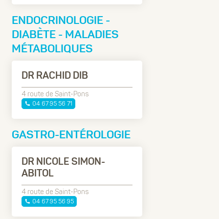
ENDOCRINOLOGIE -
DIABÈTE - MALADIES
MÉTABOLIQUES
DR RACHID DIB
4 route de Saint-Pons
04 67 95 56 71
GASTRO-ENTÉROLOGIE
DR NICOLE SIMON-
ABITOL
4 route de Saint-Pons
04 67 95 56 95