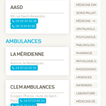
MÉDECINE DIM
AASD
SOINS PALLIATIFS
68 rue Saint-Alexandre
04 30 40 50 28
MÉDECINE - HOSPITALISATION DE JOUR
06 72 81 61 69
OPHTALMOLOGIE - CHIRURGICALE - PATHLOGIES RÉTINIENNES
POLYCLINIQUE DES 3 VALLÉES ORL
AMBULANCES
PNEUMOLOGIE - PATHOLOGIE DU SOMMEIL
PHARMACIE
LA MÉRIDIENNE
PATHOLOGIE DU SOMMEIL
Avenue de Nissergues
04 67 23 62 52
RADIODIAGNOSTIC - IMAGERIE MÉDICALE - SCANNER - ÉCHOGRAPHIE
URGENCES
INFIRMIERS
CLEM AMBULANCES
LABORATOIRE D'ANALYSES MÉDICALES
Ecoparc Phoros, route de Saint-
Pons
04 67 00 86 02
MÉDECINS GÉNÉRALISTES
06 16 77 04 92