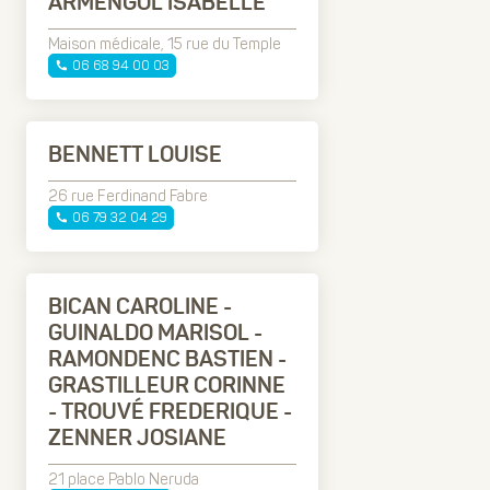
ARMENGOL ISABELLE
Maison médicale, 15 rue du Temple
06 68 94 00 03
BENNETT LOUISE
26 rue Ferdinand Fabre
06 79 32 04 29
BICAN CAROLINE -
GUINALDO MARISOL -
RAMONDENC BASTIEN -
GRASTILLEUR CORINNE
- TROUVÉ FREDERIQUE -
ZENNER JOSIANE
21 place Pablo Neruda