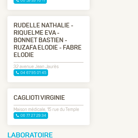
06 59 33 76 11
RUDELLE NATHALIE -
RIQUELME EVA -
BONNET BASTIEN -
RUZAFA ELODIE - FABRE
ELODIE
32 avenue Jean Jaurès
04 67 95 01 45
CAGLIOTI VIRGINIE
Maison médicale, 15 rue du Temple
06 77 27 29 34
LABORATOIRE