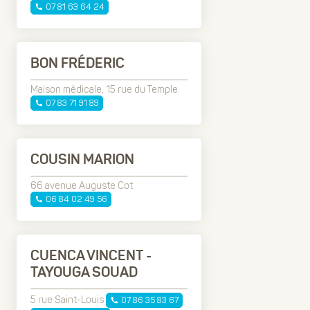
07 81 63 64 24
BON FRÉDERIC
Maison médicale, 15 rue du Temple
07 83 71 91 89
COUSIN MARION
66 avenue Auguste Cot
06 84 02 49 56
CUENCA VINCENT -
TAYOUGA SOUAD
5 rue Saint-Louis
07 86 35 83 67