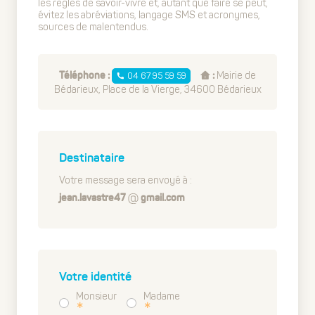
les règles de savoir-vivre et, autant que faire se peut,
évitez les abréviations, langage SMS et acronymes,
sources de malentendus.
Mairie de
04 67 95 59 59
Téléphone :
:
Bédarieux, Place de la Vierge, 34600 Bédarieux
Destinataire
Votre message sera envoyé à :
jean.lavastre47
gmail.com
Votre identité
Monsieur
Madame