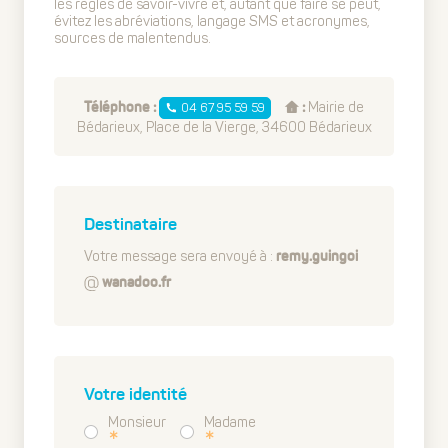
les règles de savoir-vivre et, autant que faire se peut,
évitez les abréviations, langage SMS et acronymes,
sources de malentendus.
Mairie de
04 67 95 59 59
Téléphone :
:
Bédarieux, Place de la Vierge, 34600 Bédarieux
Destinataire
Votre message sera envoyé à :
remy.guingoi
wanadoo.fr
Votre identité
Monsieur
Madame