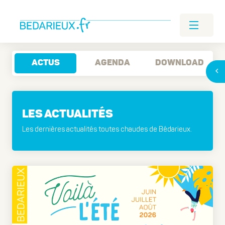
ACTUS
AGENDA
DOWNLOAD
LES ACTUALITÉS
Les dernières actualités toutes chaudes de Bédarieux.