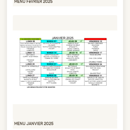
MENU FéVRIER 2025
pdf
46.42 Ko
1 an
MENU JANVIER 2025
pdf
70.01 Ko
1 an