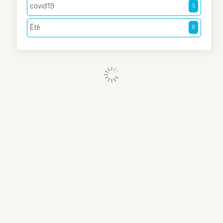
covid19
5
Été
6